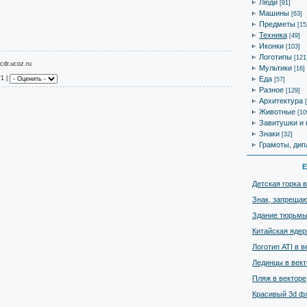
Люди
[91]
Машины
[63]
Предметы
[15
Техника
[49]
Иконки
[103]
Логотипы
[121
cdr.ucoz.ru
Мультики
[16]
Еда
/1 |
[57]
Разное
[129]
Архитектура
Животные
[10
Завитушки и 
Знаки
[32]
Грамоты, дип
Е
Детская горка 
Знак, запрещаю
Здание тюрьмы
Китайская ядер
Логотип ATI в в
Лединцы в вект
Пляж в векторе
Красивый 3d фл