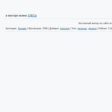
в векторе можно
ЗДЕСЬ
бесплатный вектор на сайте ai-
Категория
:
Техника
|
Просмотров
: 3769 |
Добавил
:
mestovip
|
Теги
:
дискетка
,
дискета
|
Рейтинг
: 5.0