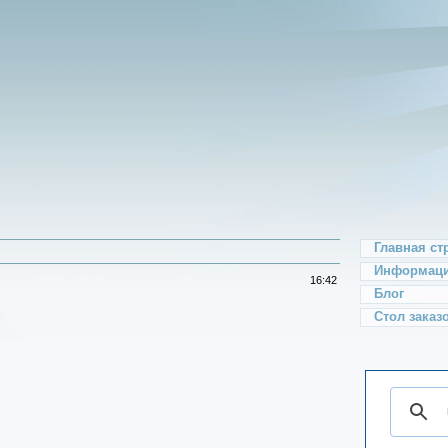
Главная ст
Информаци
16:42
Блог
Стол заказо