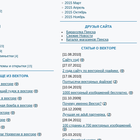
2015 Март
2015 Апрель
2]
2015 Октябрь
2015 Ноябрь
]
ДРУЗЬЯ САЙТА
Барахолка Пинска
Свежие Новости
Каталог магазинов Пинска
[23]
СТАТЬИ О ВЕКТОРЕ
9]
[11.08.2010]
виньетки
[4]
Сайту год!
(
0
)
[27.07.2011]
ломы и открытки
[15]
2 года сайту по векторной графике.
(
0
)
ЩЕ ИЗ ВЕКТОРА
[17.06.2010]
Полтысячи векторных файлов!
(
2
)
в векторе
(
0
)
[10.04.2015]
щий гудок в векторе
(
0
)
1000 векторный изображений бесплатно.
(
0
)
 в векторе
(
0
)
[11.10.2009]
Почему именно Вектор?
(
2
)
ная бомба в векторе
(
0
)
[16.12.2009]
екторе
(
0
)
Лучшая не adult партнерка.
(
2
)
оре
(
0
)
[28.04.2011]
100 страниц и 700 векторных изображений.
(
0
)
(
0
)
аг Норвегии в векторе
(
0
)
[25.03.2015]