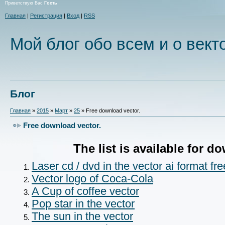
Приветствую Вас
Гость
Главная
|
Регистрация
|
Вход
|
RSS
Мой блог обо всем и о вект
Блог
Главная
»
2015
»
Март
»
25
» Free download vector.
Free download vector.
The list is available for d
Laser cd / dvd in the vector ai format f
Vector logo of Coca-Cola
A Cup of coffee vector
Pop star in the vector
The sun in the vector